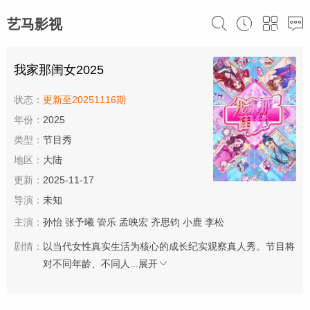
艺马影视
我家那闺女2025
状态：
更新至20251116期
年份：
2025
类型：
节目秀
地区：
大陆
更新：
2025-11-17
导演：
未知
主演：
孙怡
张予曦
管乐
孟映宏
齐思钧
小鹿
李松
剧情：
以当代女性真实生活为核心的成长纪实观察真人秀。节目将
对不同年龄、不同人...
展开