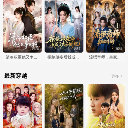
完结
完结
完结
清冷权臣他又争又抢
拒绝做妾后我成了太子侧妃
流氓帝师，皇家金牌县令
最新穿越
更多