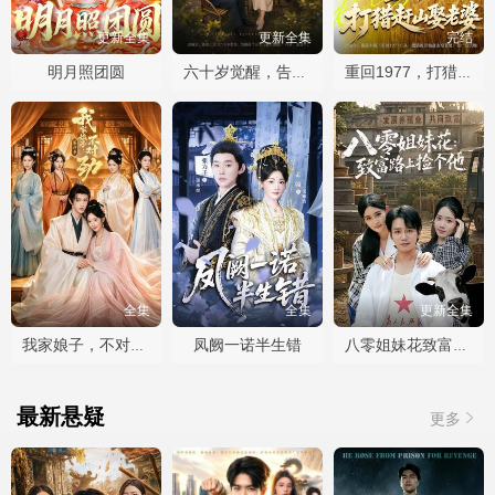
更新全集
更新全集
完结
明月照团圆
六十岁觉醒，告别三十九载烂婚姻
重回1977，打猎赶山娶老婆
全集
全集
更新全集
凤阙一诺半生错
我家娘子，不对劲第四季
八零姐妹花致富路上捡个他
最新悬疑
更多