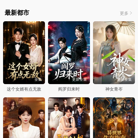
最新都市
更多
全集
更新全集
更新全集
这个女婿有点无敌
阎罗归来时
神女青岑