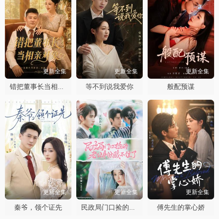
更新全集
更新全集
更新全集
等不到说我爱你
般配预谋
错把董事长当相亲对象
更新全集
更新全集
更新全集
秦爷，领个证先
傅先生的掌心娇
民政局门口捡的老公身份藏不住了