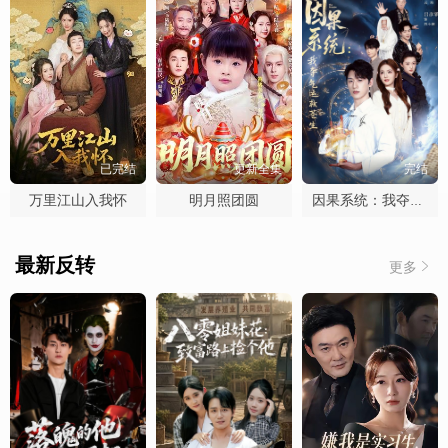
已完结
更新全集
完结
万里江山入我怀
明月照团圆
因果系统：我夺气运救苍生
最新反转
更多