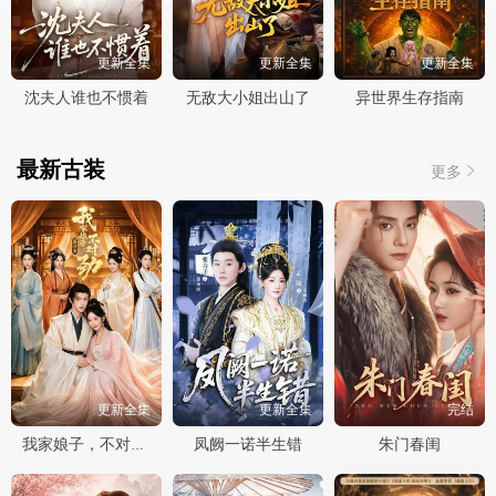
更新全集
更新全集
更新全集
沈夫人谁也不惯着
无敌大小姐出山了
异世界生存指南
最新古装
更多
更新全集
更新全集
完结
凤阙一诺半生错
朱门春闺
我家娘子，不对劲第四季