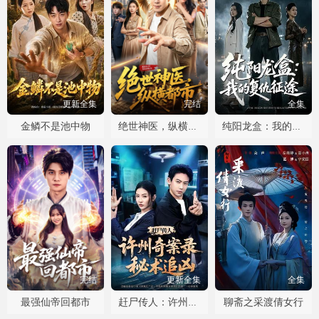
更新全集
完结
全集
金鳞不是池中物
绝世神医，纵横都市
纯阳龙盒：我的复仇征途
完结
更新全集
全集
最强仙帝回都市
聊斋之采渡倩女行
赶尸传人：许州奇案录秘术追凶