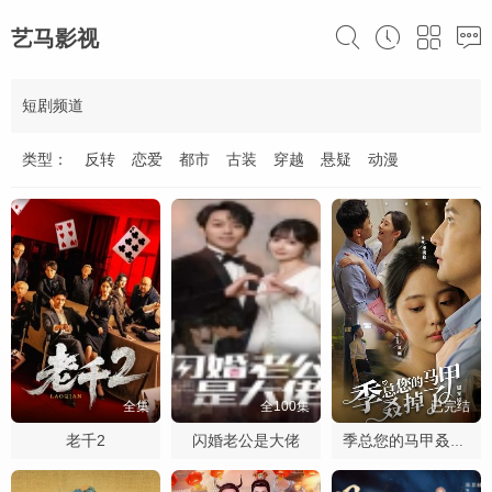
艺马影视
短剧频道
类型：
反转
恋爱
都市
古装
穿越
悬疑
动漫
全集
全100集
已完结
老千2
闪婚老公是大佬
季总您的马甲叒掉了