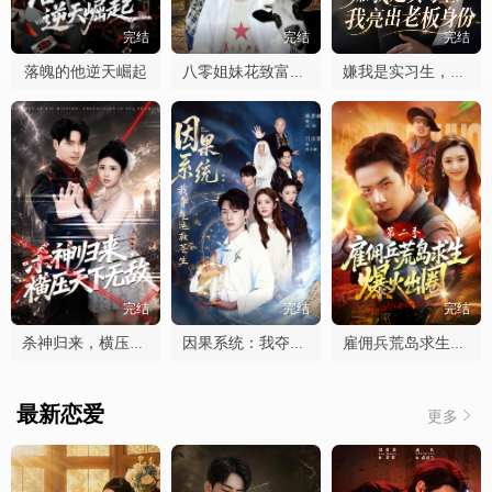
完结
完结
完结
落魄的他逆天崛起
八零姐妹花致富路上捡个他
嫌我是实习生，我亮出老板身份
完结
完结
完结
杀神归来，横压天下无敌
因果系统：我夺气运救苍生
雇佣兵荒岛求生爆火出圈第二季
最新恋爱
更多