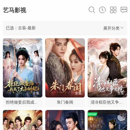
艺马影视
已选：古装-最新
展开分类
全集
全集
全集
朱门春闺
拒绝做妾后我成了太子侧妃
清冷权臣他又争又抢