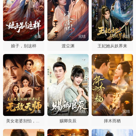
全集
完结
完结
娘子，别这样
渡尘渊
王妃她从妖界来
全集
完结
完结
赐卿良辰
择木而栖
美女老婆别怕，你老公是无敌天师