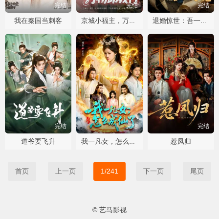
完结
完结
完结
我在秦国当刺客
京城小福主，万物助我行
退婚惊世：吾一日破七境
完结
完结
完结
道爷要飞升
惹凤归
我一凡女，怎么成仙了
首页
上一页
1/241
下一页
尾页
© 艺马影视