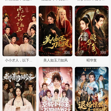
完结
完结
完结
美人如玉刀如风
昭华复
小小才人，以下犯上