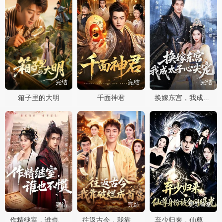
完结
完结
完结
箱子里的大明
千面神君
换嫁东宫，我成太子心尖宠
完结
完结
更新全集
作精继室，谁也不惯
往返古今，我靠破烂成首富
弃少归来，仙尊身份被全网曝光