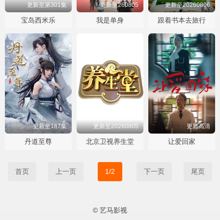
更新至第301集
更新至260805
更新至20260806
宝岛西米乐
我是单身
跟着书本去旅行
更新至187集
更新至20260805
更新高清
丹道至尊
北京卫视养生堂
让爱回家
首页
上一页
1/2
下一页
尾页
© 艺马影视