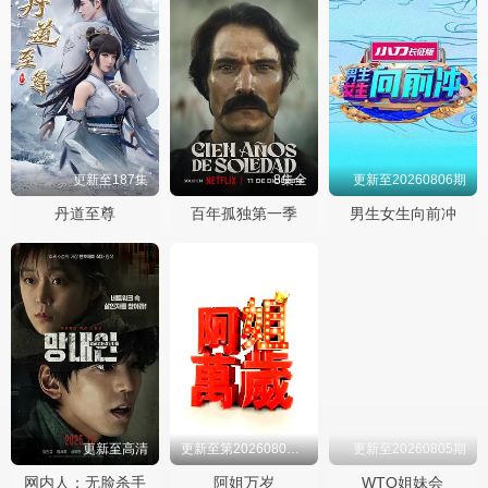
更新至187集
8集全
更新至20260806期
丹道至尊
百年孤独第一季
男生女生向前冲
更新至高清
更新至第20260805期
更新至20260805期
网内人：无脸杀手
阿姐万岁
WTO姐妹会