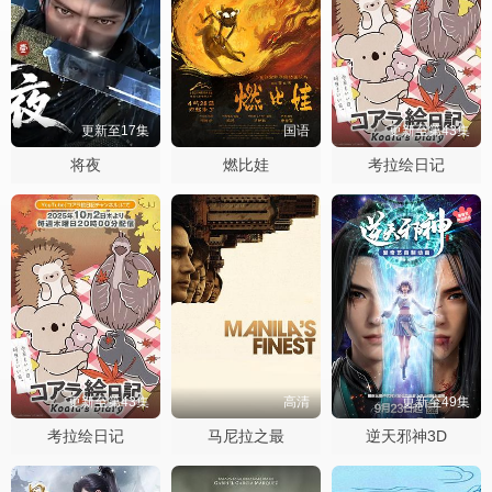
更新至17集
国语
更新至第43集
将夜
燃比娃
考拉绘日记
更新至第43集
高清
更新至49集
考拉绘日记
马尼拉之最
逆天邪神3D