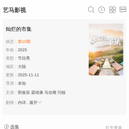
艺马影视
灿烂的市集
状态：
第10期
年份：
2025
类型：
节目秀
地区：
大陆
更新：
2025-11-11
导演：
未知
主演：
郭俊辰
梁靖康
马伯骞
闫桉
剧情：
内详...
展开
选集
红牛资源