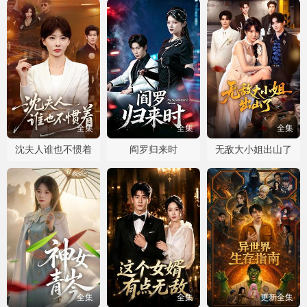
全集
全集
全集
沈夫人谁也不惯着
阎罗归来时
无敌大小姐出山了
全集
全集
更新全集