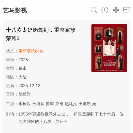
艺马影视
十八岁太奶奶驾到，重整家族
荣耀3
状态：
更新至第84集
年份：
2025
类型：
都市
地区：
大陆
更新：
2025-12-12
导演：
范博洋
主演：
李柯以
王培延
曾辉
屈刚
赵廷义
王道铁
吴
剧情：
1955年容遇教授意外去世，一睁眼竟穿到了七十年后一位
同名同姓的十八岁...
展开