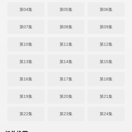
第04集
第05集
第06集
第07集
第08集
第09集
第10集
第11集
第12集
第13集
第14集
第15集
第16集
第17集
第18集
第19集
第20集
第21集
第22集
第23集
第24集