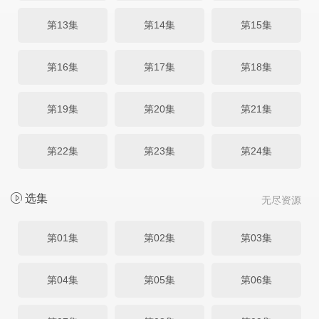
第13集
第14集
第15集
第16集
第17集
第18集
第19集
第20集
第21集
第22集
第23集
第24集
选集
无尽资源
第01集
第02集
第03集
第04集
第05集
第06集