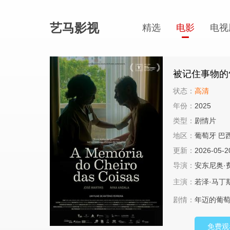
艺马影视
精选
电影
电视
被记住事物的
状态：
高清
年份：
2025
类型：
剧情片
地区：
葡萄牙 巴
更新：
2026-05-2
导演：
安东尼奥·
主演：
若泽·马丁
剧情：
年迈的葡萄
免费观