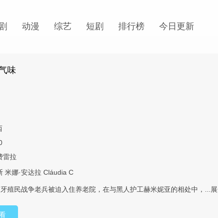
剧
动漫
综艺
短剧
排行榜
今日更新
气味
西
0
费雷拉
斯
米娜·安达拉
Cláudia
C
牙殖民战争老兵被迫入住养老院，在与黑人护工赫米妮亚的相处中，...
展
看