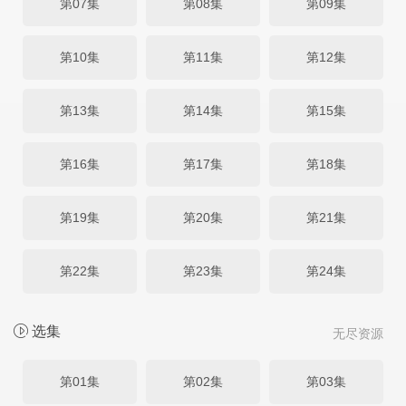
第07集
第08集
第09集
第10集
第11集
第12集
第13集
第14集
第15集
第16集
第17集
第18集
第19集
第20集
第21集
第22集
第23集
第24集
选集
无尽资源
第01集
第02集
第03集