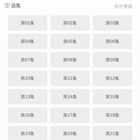
选集
红牛资源
第01集
第02集
第03集
第04集
第05集
第06集
第07集
第08集
第09集
第10集
第11集
第12集
第13集
第14集
第15集
第16集
第17集
第18集
第19集
第20集
第21集