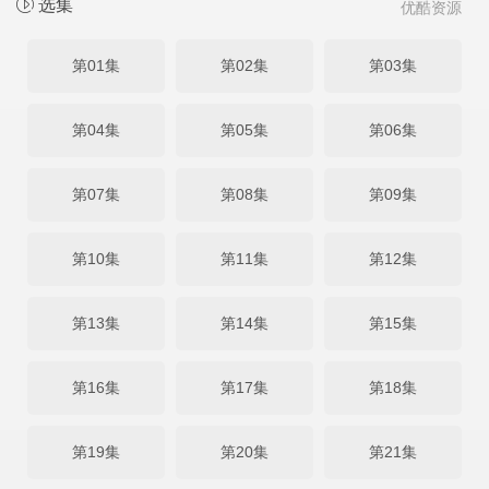
选集
优酷资源
第01集
第02集
第03集
第04集
第05集
第06集
第07集
第08集
第09集
第10集
第11集
第12集
第13集
第14集
第15集
第16集
第17集
第18集
第19集
第20集
第21集