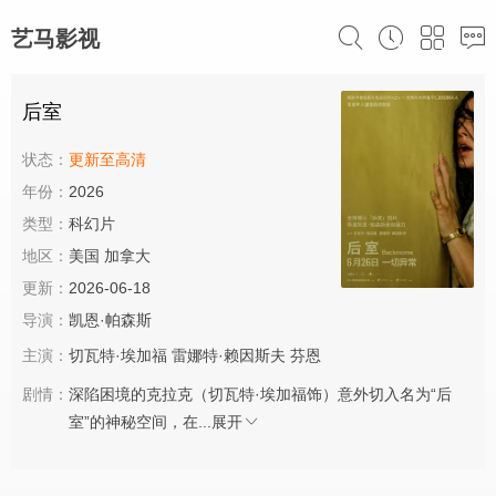
艺马影视
后室
状态：
更新至高清
年份：
2026
类型：
科幻片
地区：
美国 加拿大
更新：
2026-06-18
导演：
凯恩·帕森斯
主演：
切瓦特·埃加福
雷娜特·赖因斯夫
芬恩
剧情：
深陷困境的克拉克（切瓦特·埃加福饰）意外切入名为“后
室”的神秘空间，在...
展开