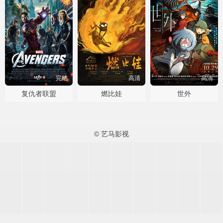
完结
高清
高清
复仇者联盟
燃比娃
世外
© 艺马影视