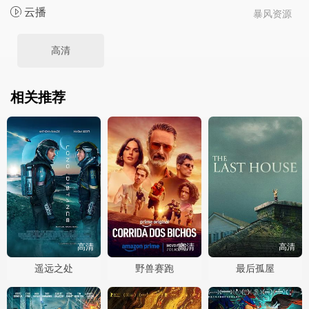
云播
暴风资源
高清
相关推荐
高清
高清
高清
遥远之处
野兽赛跑
最后孤屋