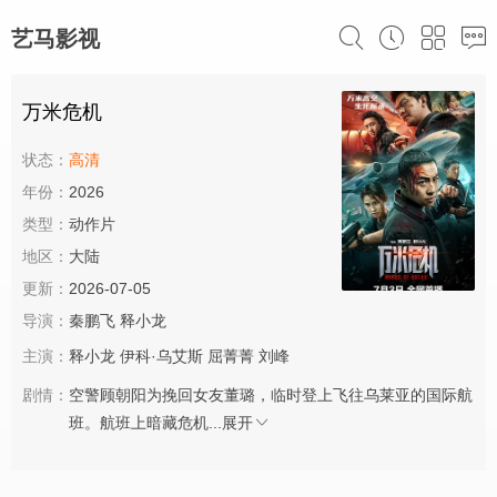
艺马影视
万米危机
状态：
高清
年份：
2026
类型：
动作片
地区：
大陆
更新：
2026-07-05
导演：
秦鹏飞
释小龙
主演：
释小龙
伊科·乌艾斯
屈菁菁
刘峰
剧情：
空警顾朝阳为挽回女友董璐，临时登上飞往乌莱亚的国际航
班。航班上暗藏危机...
展开