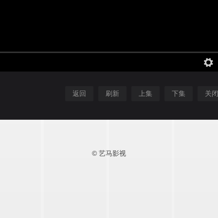
返回
刷新
上集
下集
关
© 艺马影视