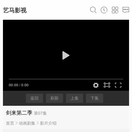
艺马影视
返回
刷新
上集
下集
剑来第二季
第07集
首页
动画剧集
影片介绍