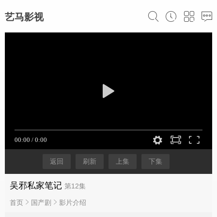
艺马影视
返回
刷新
上集
下集
吴邪私家笔记
第12集
首页
国产剧
影片介绍