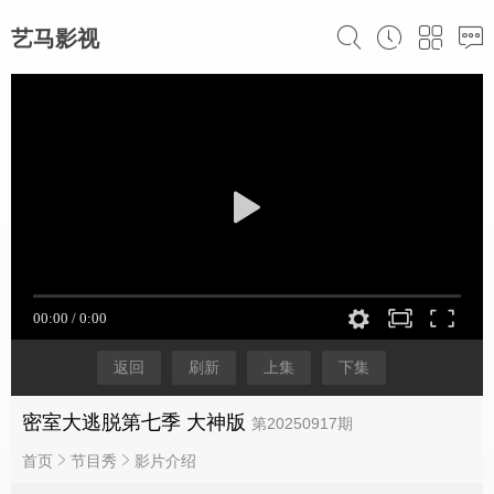
艺马影视
返回
刷新
上集
下集
密室大逃脱第七季 大神版
第20250917期
首页
节目秀
影片介绍