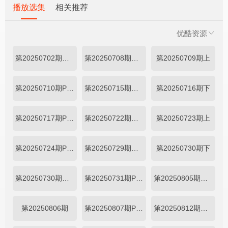
播放选集
相关推荐
优酷资源
第20250702期超前聚会
第20250708期超前彩蛋
第20250709期上
第20250710期Plus
第20250715期超前彩蛋
第20250716期下
第20250717期Plus
第20250722期超前彩蛋
第20250723期上
第20250724期Plus
第20250729期超前彩蛋
第20250730期下
第20250730期互动直播
第20250731期Plus
第20250805期超前彩蛋
第20250806期
第20250807期Plus
第20250812期超前彩蛋