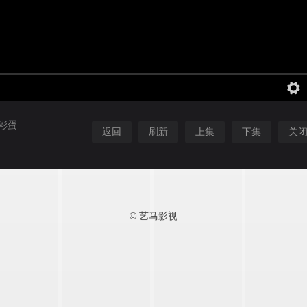
前彩蛋
返回
刷新
上集
下集
关
© 艺马影视