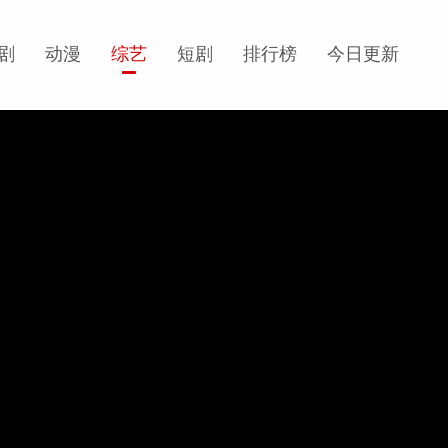
剧
动漫
综艺
短剧
排行榜
今日更新