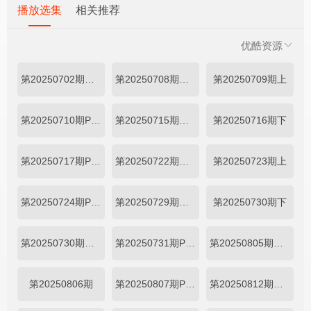
播放选集
相关推荐
优酷资源
第20250702期超前聚会
第20250708期超前彩蛋
第20250709期上
第20250710期Plus
第20250715期超前彩蛋
第20250716期下
第20250717期Plus
第20250722期超前彩蛋
第20250723期上
第20250724期Plus
第20250729期超前彩蛋
第20250730期下
第20250730期互动直播
第20250731期Plus
第20250805期超前彩蛋
第20250806期
第20250807期Plus
第20250812期超前彩蛋